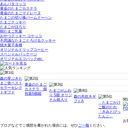
あんバタコッコ
黄金のたまごカステラ
黄金のたまごマドレーヌ
たまごの切り株バームクーヘン
たまごクッキー
たまごがほろり
朝たまご乳菓
おやつクッキー コケッコ
不思議なたまごとろけるクッキー
焼き菓子各種
オリジナルドリップコーヒー
スペシャルパッケージ
オリジナルエコバックetc.
森の芽ぶきた
まご舎ベスト
黄金のたまご
セラーセレク
カステラ 個
たまごがふわ
トギフト
包装5個箱
り 5個 オリジ
森の息吹きギ
関
ナル箱入り
フトA
たまごかけ
ご飯のたれ
P
「きみとぴっ
たんこ」
お
ブログなどでご感想を書かれた場合には、ぜひ
ご一報
ください。