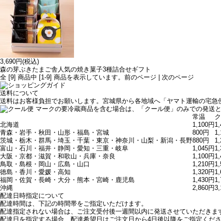
3,690円(税込)
森の芽ぶきたまご舎人気の焼き菓子3種詰合せギフト
全 [
9
] 商品中 [
1
-
9
] 商品を表示しています。
前のページ | 次のページ
送料について
送料はお客様負担でお願いします。宮城県から各地域へ「ヤマト運輸の宅急
マークの要冷蔵商品を含む場合は、「クール便」のみでの発送
常温
ク
北海道
1,100円
1
青森・岩手・秋田・山形・福島・宮城
800円
1
茨城・栃木・群馬・埼玉・千葉・東京・神奈川・山梨・新潟・長野
880円
1
富山・石川・福井・静岡・愛知・三重・岐阜
1,045円
1
大阪・京都・滋賀・和歌山・兵庫・奈良
1,100円
1
鳥取・島根・岡山・広島・山口
1,210円
1
徳島・香川・愛媛・高知
1,320円
1
福岡・佐賀・長崎・大分・熊本・宮崎・鹿児島
1,430円
1
沖縄
2,860円
3
配達日時指定について
配達時間は、下記の時間帯をご指定いただけます。
配達指定されない場合は、ご注文受付後一週間以内に発送させていただきま
配達日を指定する場合、配達希望日はご注文日から4日後以降をご指定くださ