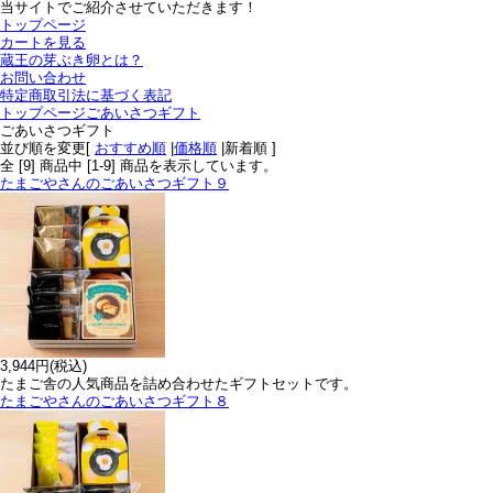
当サイトでご紹介させていただきます！
トップページ
カートを見る
蔵王の芽ぶき卵とは？
お問い合わせ
特定商取引法に基づく表記
トップページ
ごあいさつギフト
ごあいさつギフト
並び順を変更
[
おすすめ順
|
価格順
|
新着順
]
全 [
9
] 商品中 [
1
-
9
] 商品を表示しています。
たまごやさんのごあいさつギフト９
3,944円(税込)
たまご舎の人気商品を詰め合わせたギフトセットです。
たまごやさんのごあいさつギフト８