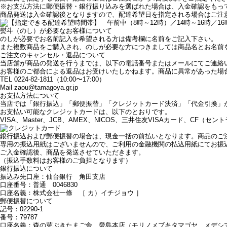
※お支払方法に郵便振替・銀行振り込みを選ばれた場合は、入金確認をもっ
商品発送は入金確認後となりますので、配達希望日を指定される場合はご注
熨斗（のし）が必要なお客様について
のしが必要でお名前記入を希望される方は備考欄に名前をご記入下さい。
また複数商品をご購入され、のしが必要な方につきましては商品名とお名前
ご注文のキャンセル・返品について
当店舗が商品の発送を行うまでは、以下の電話番号またはメールにてご連絡
お客様のご都合による返品はお受けいたしかねます。商品に異常があった場
TEL 0224-82-1811（10:00〜17:00）
Mail zaou@tamagoya.gr.jp
お支払方法について
当店では「銀行振込」「郵便振替」「クレジットカード決済」「代金引換」
お支払い可能なクレジットカードは、以下のとおりです。
VISA、Master、JCB、AMEX、NICOS、三井住友VISAカード、CF（セント
銀行振込および郵便振替の場合は、現金一括の前払いとなります。商品のご
専用の振込用紙はございませんので、ご利用の金融機関の払込用紙にてお振
ご入金確認後、商品を発送させていただきます。
（振込手数料はお客様のご負担となります）
銀行振込について
振込み先口座：仙台銀行 角田支店
口座番号：普通 0046830
口座名義：株式会社一條 ［ カ）イチジョウ ］
郵便振替について
記号：02290-1
番号：79787
口座名義：森の芽ぶきたまご舎 愛島本店（モリノメブキタマゴヤ メデシ