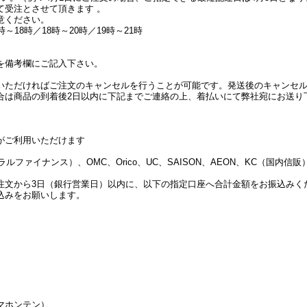
て受注とさせて頂きます 。
意ください。
を備考欄にご記入下さい。
いただければご注文のキャンセルを行うことが可能です。発送後のキャンセ
合は商品の到着後2日以内に下記までご連絡の上、着払いにて弊社宛にお送り
がご利用いただけます
ラルファイナンス）、OMC、Orico、UC、SAISON、AEON、KC（国内信販）、Di
注文から3日（銀行営業日）以内に、以下の指定口座へ合計金額をお振込みく
込みをお願いします。
マホンテン）