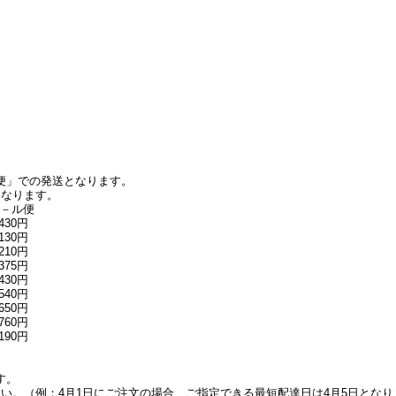
便」での発送となります。
となります。
－ル便
,430円
,130円
,210円
,375円
,430円
,540円
,650円
,760円
,190円
す。
い。（例：4月1日にご注文の場合、ご指定できる最短配達日は4月5日となり