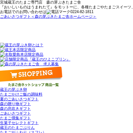
宮城蔵王のたまご専門店 森の芽ぶきたまご舎
『おいしいものはうまれたて』をモットーに、各種たまごやたまごスイーツ
お電話でのお問い合わせは
0224-82-1811
ごあいさつギフト＜森の芽ぶきたまご舎ホームページ＞
蔵王の芽ぶき卵
たまごかけご飯の調味料
夏のごあいさつギフト
森の贈り物ギフト
森の息吹きギフト
ごあいさつギフト
たまご撰集ギフト
生菓子セレクトギフト
蔵王のたまごぷりん
たまごがふわり（スフレ）