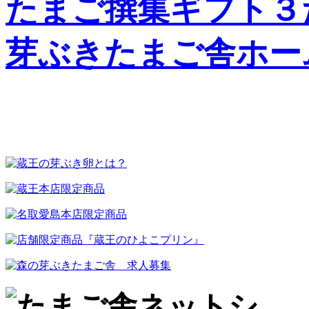
たまご撰集ギフト３
芽ぶきたまご舎ホー