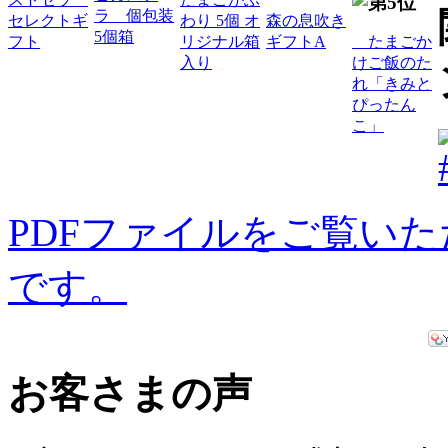
ラ 個包装
セレクトギ
わり 5個 オ
森の息吹き
5個箱
フト
リジナル箱
ギフトA
たまごか
入り
けご飯のた
れ「きみと
ぴったん
こ」
PDFファイルをご覧いただく
です。
お客さまの声