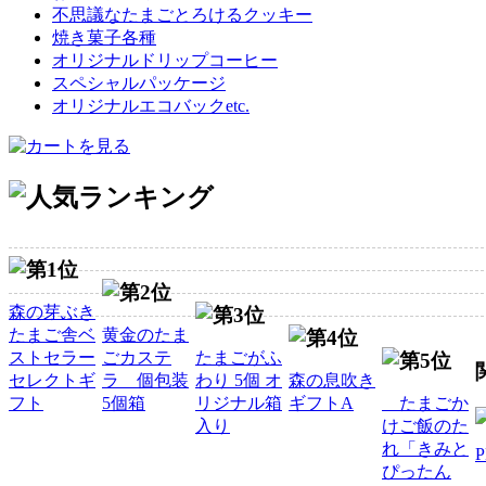
不思議なたまごとろけるクッキー
焼き菓子各種
オリジナルドリップコーヒー
スペシャルパッケージ
オリジナルエコバックetc.
森の芽ぶき
たまご舎ベ
黄金のたま
ストセラー
ごカステ
たまごがふ
セレクトギ
ラ 個包装
わり 5個 オ
森の息吹き
フト
5個箱
リジナル箱
ギフトA
たまごか
入り
けご飯のた
れ「きみと
ぴったん