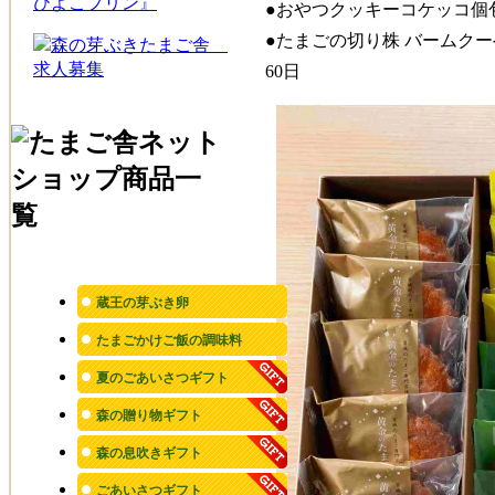
●おやつクッキーコケッコ個
●たまごの切り株 バームク
60日
蔵王の芽ぶき卵
たまごかけご飯の調味料
夏のごあいさつギフト
森の贈り物ギフト
森の息吹きギフト
ごあいさつギフト