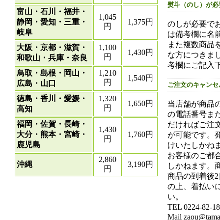
熨斗（のし）が必
富山・石川・福井・
1,045
静岡・愛知・三重・
1,375円
のしが必要で
円
岐阜
は備考欄に名
また複数商品
大阪・京都・滋賀・
1,100
1,430円
な方につきま
円
和歌山・兵庫・奈良
考欄にご記入
鳥取・島根・岡山・
1,210
1,540円
円
広島・山口
ご注文のキャンセ
徳島・香川・愛媛・
1,320
1,650円
当店舗が商品
円
高知
の電話番号ま
福岡・佐賀・長崎・
だければご注
1,430
大分・熊本・宮崎・
1,760円
が可能です。
円
鹿児島
けいたしかね
お客様のご都
2,860
沖縄
3,190円
しかねます。
円
商品の到着後
の上、着払い
い。
TEL 0224-82-
Mail zaou@tamag