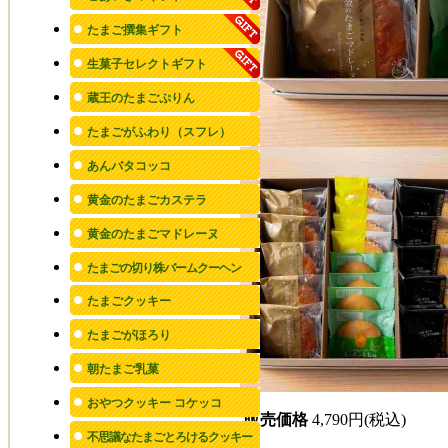
たまご撰集ギフト
生菓子セレクトギフト
蔵王のたまごぷりん
たまごがふわり（スフレ）
あんバタコッコ
黄金のたまごカステラ
黄金のたまごマドレーヌ
たまごの切り株バームクーヘン
たまごクッキー
たまごがほろり
朝たまご乳菓
おやつクッキー コケッコ
販売価格
4,790円(税込)
不思議なたまごとろけるクッキー