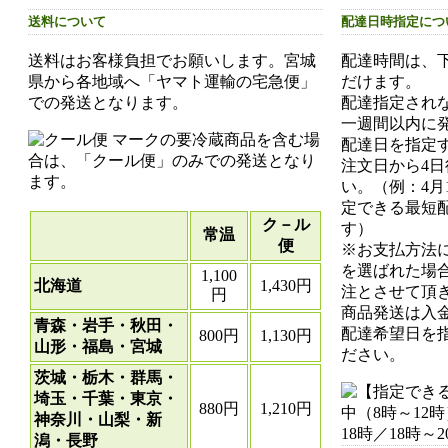
送料について
配達日時指定につ
送料はお客様負担でお願いします。宮城
配達時間は、
県から各地域へ「ヤマト運輸の宅急便」
だけます。
での発送となります。
配達指定され
一週間以内に
マークの要冷蔵商品を含む場
配達日を指定
合は、「クール便」のみでの発送となり
注文日から4
ます。
い。（例：4月
定できる最短配
ク－ル
す）
常温
便
※お支払方法
を選ばれた場
1,100
北海道
1,430円
注とさせて頂き
円
商品発送は入
青森・岩手・秋田・
配達希望日を
800円
1,130円
山形・福島・宮城
ださい。
茨城・栃木・群馬・
埼玉・千葉・東京・
880円
1,210円
神奈川・山梨・新
潟・長野