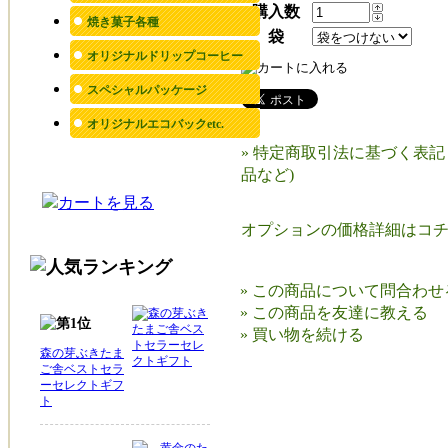
購入数
焼き菓子各種
袋
オリジナルドリップコーヒー
スペシャルパッケージ
オリジナルエコバックetc.
» 特定商取引法に基づく表記 
品など)
オプションの価格詳細はコ
» この商品について問合わせ
» この商品を友達に教える
» 買い物を続ける
森の芽ぶきたま
ご舎ベストセラ
ーセレクトギフ
ト