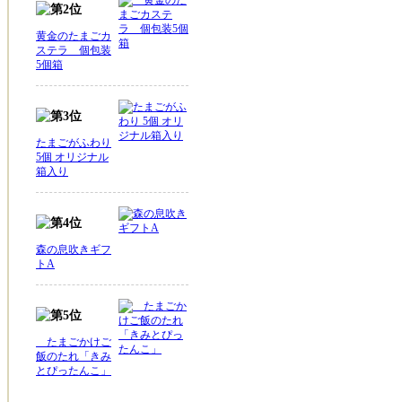
黄金のたまごカ
ステラ 個包装
5個箱
たまごがふわり
5個 オリジナル
箱入り
森の息吹きギフ
トA
たまごかけご
飯のたれ「きみ
とぴったんこ」