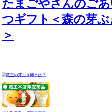
たまごやさんのごあ
つギフト＜森の芽ぶ
＞