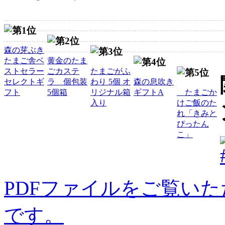
森の芽ぶき
たまご舎ベ
黄金のたま
ストセラー
ごカステ
たまごがふ
セレクトギ
ラ 個包装
わり 5個 オ
森の息吹き
フト
5個箱
リジナル箱
ギフトA
たまごか
入り
けご飯のた
れ「きみと
ぴったん
こ」
PDFファイルをご覧いただく
です。