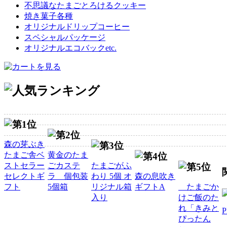
不思議なたまごとろけるクッキー
焼き菓子各種
オリジナルドリップコーヒー
スペシャルパッケージ
オリジナルエコバックetc.
森の芽ぶき
たまご舎ベ
黄金のたま
ストセラー
ごカステ
たまごがふ
セレクトギ
ラ 個包装
わり 5個 オ
森の息吹き
フト
5個箱
リジナル箱
ギフトA
たまごか
入り
けご飯のた
れ「きみと
ぴったん