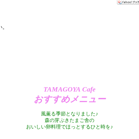
い。
TAMAGOYA Cafe
おすすめメニュー
風薫る季節となりました
♪
森の芽ぶきたまご舎の
おいしい卵料理でほっとするひと時を♪