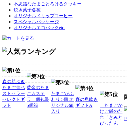
不思議なたまごとろけるクッキー
焼き菓子各種
オリジナルドリップコーヒー
スペシャルパッケージ
オリジナルエコバックetc.
森の芽ぶき
たまご舎ベ
黄金のたま
ストセラー
ごカステ
たまごがふ
セレクトギ
ラ 個包装
わり 5個 オ
森の息吹き
フト
5個箱
リジナル箱
ギフトA
たまごか
入り
けご飯のた
れ「きみと
ぴったん