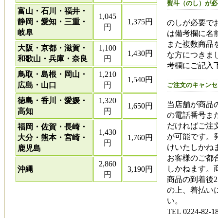
熨斗（のし）が必
富山・石川・福井・
1,045
静岡・愛知・三重・
1,375円
のしが必要で
円
岐阜
は備考欄に名
また複数商品
大阪・京都・滋賀・
1,100
1,430円
な方につきま
和歌山・兵庫・奈良
円
考欄にご記入
鳥取・島根・岡山・
1,210
1,540円
広島・山口
円
ご注文のキャンセ
徳島・香川・愛媛・
1,320
当店舗が商品
1,650円
高知
円
の電話番号ま
だければご注
福岡・佐賀・長崎・
1,430
が可能です。
大分・熊本・宮崎・
1,760円
円
けいたしかね
鹿児島
お客様のご都
2,860
しかねます。
沖縄
3,190円
円
商品の到着後
の上、着払い
い。
TEL 0224-82-