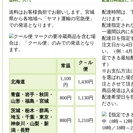
送料について
配達日時指定につ
送料はお客様負担でお願いします。宮城
配達時間は、
県から各地域へ「ヤマト運輸の宅急便」
だけます。
での発送となります。
配達指定され
一週間以内に
マークの要冷蔵商品を含む場
配達日を指定
合は、「クール便」のみでの発送となり
注文日から4
ます。
い。（例：4
定できる最短
ク－ル
す）
常温
便
※お支払方法
を選ばれた場
1,100
北海道
1,430円
注とさせて頂き
円
商品発送は入
青森・岩手・秋田・
配達希望日を
800円
1,130円
山形・福島・宮城
ださい。
茨城・栃木・群馬・
埼玉・千葉・東京・
880円
1,210円
神奈川・山梨・新
潟・長野