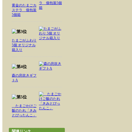
黄金のたまごカ
ステラ 個包装
5個箱
たまごがふわり
5個 オリジナル
箱入り
森の息吹きギフ
トA
たまごかけご
飯のたれ「きみ
とぴったんこ」
関連リンク