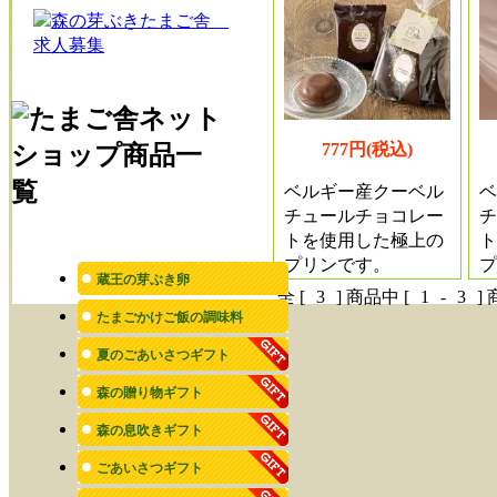
777円(税込)
ベルギー産クーベル
ベ
チュールチョコレー
チ
トを使用した極上の
ト
プリンです。
プ
蔵王の芽ぶき卵
全 [
3
] 商品中 [
1
-
3
]
たまごかけご飯の調味料
夏のごあいさつギフト
森の贈り物ギフト
森の息吹きギフト
ごあいさつギフト