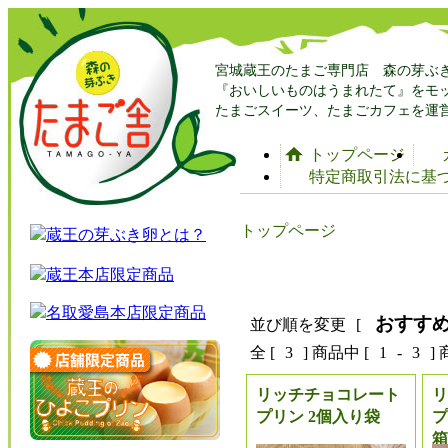
宮城蔵王のたまご専門店 森の芽ぶ
『おいしいものはうまれたて』をモ
たまごスイーツ、たまごカフェを運
トップページ
特定商取引法に基
トップページ
おすす
並び順を変更
[
全 [
3
] 商品中 [
1
-
3
]
リッチチョコレート
リ
プリン 2個入り袋
プ
箱