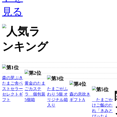
森の芽ぶき
たまご舎ベ
黄金のたま
ストセラー
ごカステ
たまごがふ
セレクトギ
ラ 個包装
わり 5個 オ
森の息吹き
フト
5個箱
リジナル箱
ギフトA
たまごか
入り
けご飯のた
れ「きみと
ぴったん