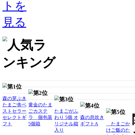
森の芽ぶき
たまご舎ベ
黄金のたま
ストセラー
ごカステ
たまごがふ
セレクトギ
ラ 個包装
わり 5個 オ
森の息吹き
フト
5個箱
リジナル箱
ギフトA
たまごか
入り
けご飯のた