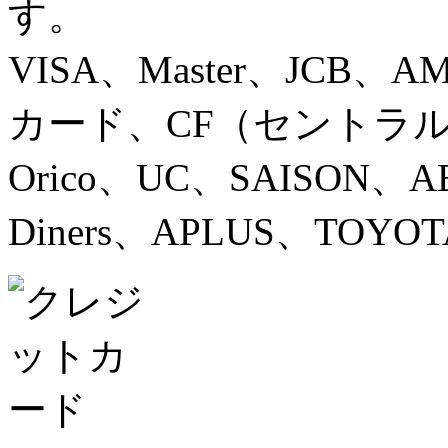
す。
VISA、Master、JCB、
カード、CF（セントラ
Orico、UC、SAISON
Diners、APLUS、TOYOT