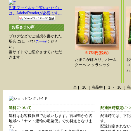
PDFファイルをご覧いただくに
は、AdobeReaderが必要です。
お客さまの声
ブログなどでご感想を書かれた
場合には、ぜひ
ご一報
くださ
い。
当サイトでご紹介させていただ
5,734円(税込)
きます！
たまごがほろり、バーム
お
クーヘン クラシック
コ
ム
全 [
10
] 商品中 [
1
-
10
]
送料について
配達日時指定につ
送料はお客様負担でお願いします。宮城県から各
配達時間は、下記
地域へ「ヤマト運輸の宅急便」での発送となりま
す。
す。
配達指定されない