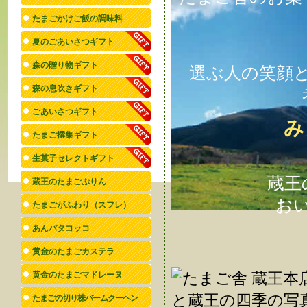
たまごかけご飯の調味料
夏のごあいさつギフト
森の贈り物ギフト
選ぶ人の笑顔
森の息吹きギフト
ごあいさつギフト
み
たまご撰集ギフト
生菓子セレクトギフト
蔵王
蔵王のたまごぷりん
お
たまごがふわり（スフレ）
あんバタコッコ
黄金のたまごカステラ
黄金のたまごマドレーヌ
たまごの切り株バームクーヘン