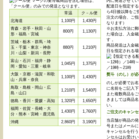
マークの要冷蔵商品を含む場合は、
内に発送させてい
「クール便」のみでの発送となります。
配達日を指定する
ら4日後以降をご
常温
ク－ル便
注文の場合、ご指
北海道
1,100円
1,430円
なります）
青森・岩手・秋田・山
※お支払方法に郵
800円
1,130円
形・福島・宮城
た場合は、入金確
す 。
茨城・栃木・群馬・埼
商品発送は入金確
玉・千葉・東京・神奈
880円
1,210円
日を指定される場
川・山梨・新潟・長野
富山・石川・福井・静
1,045円
1,375円
岡・愛知・三重・岐阜
大阪・京都・滋賀・和歌
熨斗（のし）が必
1,100円
1,430円
山・兵庫・奈良
のしが必要でお名
鳥取・島根・岡山・広
に名前をご記入下
1,210円
1,540円
島・山口
また複数商品をご
きましては商品名
徳島・香川・愛媛・高知
1,320円
1,650円
い。
福岡・佐賀・長崎・大
1,430円
1,760円
ご注文のキャンセ
分・熊本・宮崎・鹿児島
当店舗が商品の発
沖縄
2,860円
3,190円
号またはメールに
キャンセルを行う
ンセルはお受けい