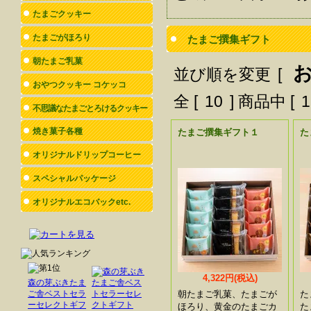
たまごクッキー
たまごがほろり
たまご撰集ギフト
朝たまご乳菓
並び順を変更
[
おやつクッキー コケッコ
全 [
10
] 商品中 [
1
不思議なたまごとろけるクッキー
焼き菓子各種
たまご撰集ギフト１
た
オリジナルドリップコーヒー
スペシャルパッケージ
オリジナルエコバックetc.
4,322円(税込)
森の芽ぶきたま
ご舎ベストセラ
朝たまご乳菓、たまごが
た
ーセレクトギフ
ほろり、黄金のたまごカ
た