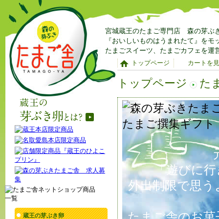
宮城蔵王のたまご専門店 森の芽ぶ
『おいしいものはうまれたて』をモ
たまごスイーツ、たまごカフェを運
トップページ
カートを
トップページ
た
「遊びに行
外出制限で思う
たまご舎のお菓
蔵王の芽ぶき卵