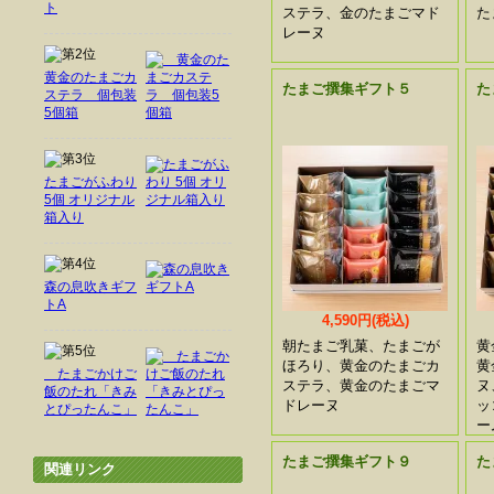
ト
ステラ、金のたまごマド
た
レーヌ
黄金のたまごカ
たまご撰集ギフト５
た
ステラ 個包装
5個箱
たまごがふわり
5個 オリジナル
箱入り
森の息吹きギフ
トA
4,590円(税込)
朝たまご乳菓、たまごが
黄
ほろり、黄金のたまごカ
黄
たまごかけご
ステラ、黄金のたまごマ
ヌ
飯のたれ「きみ
ドレーヌ
ッ
とぴったんこ」
ー
たまご撰集ギフト９
た
関連リンク